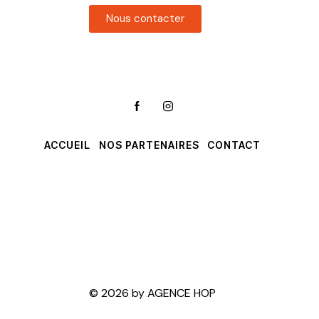
Nous contacter
ACCUEIL
NOS PARTENAIRES
CONTACT
Salle de sport
Rue de Hartmannswiller
68500 Berrwiller
Salle de Sport Léo Lagrange
Route de Berrwiller
68850 Staffelfelden
© 2026 by AGENCE HOP