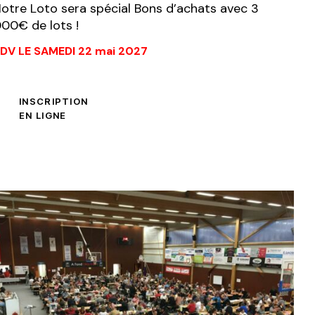
otre Loto sera spécial Bons d’achats avec 3
00€ de lots !
DV LE SAMEDI 22 mai 2027
INSCRIPTION
EN LIGNE