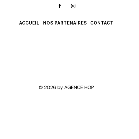
ACCUEIL
NOS PARTENAIRES
CONTACT
Salle de sport
Rue de Hartmannswiller
68500 Berrwiller
Salle de Sport Léo Lagrange
Route de Berrwiller
68850 Staffelfelden
© 2026 by AGENCE HOP